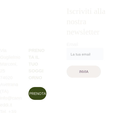
Iscriviti alla 
nostra 
newsletter
Email
Via 
PRENO
Guglielmo 
TA IL 
Marconi, 
TUO 
25
SOGGI
INVIA
74020 
ORNO
Avetrana 
(TA) 
PRENOTA
info@cann
eddi.it
Tel. +
39 