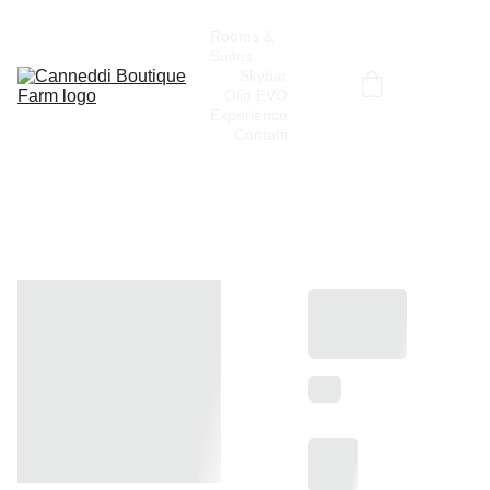
Rooms & 
Suites
Skybar
Olio EVO
Experience
Contatti