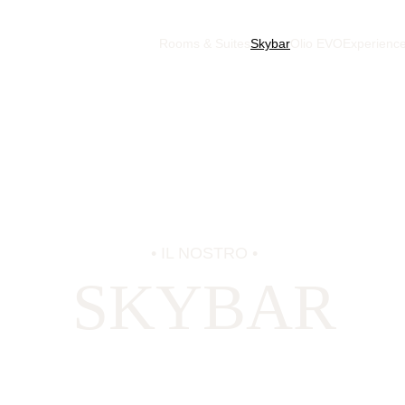
Rooms & Suites
Skybar
Olio EVO
Experienc
• IL NOSTRO •
SKYBAR