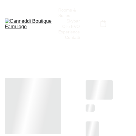
Rooms & 
Suites
Skybar
Olio EVO
Experience
Contatti