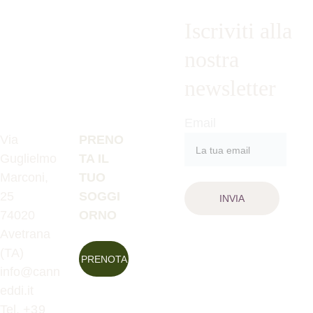
Iscriviti alla 
nostra 
newsletter
Email
Via 
PRENO
Guglielmo 
TA IL 
Marconi, 
TUO 
25
SOGGI
INVIA
74020 
ORNO
Avetrana 
(TA) 
PRENOTA
info@cann
eddi.it
Tel. +
39 