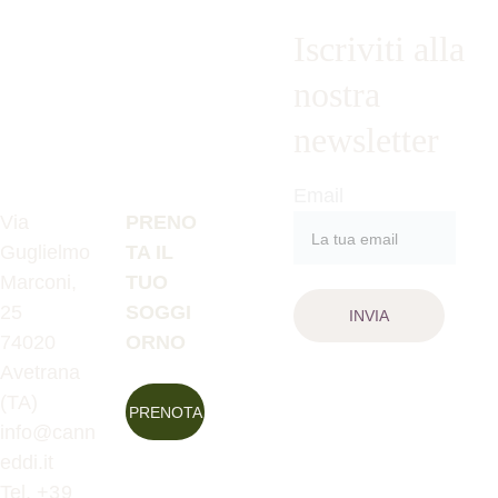
Iscriviti alla 
nostra 
newsletter
Email
Via 
PRENO
Guglielmo 
TA IL 
Marconi, 
TUO 
25
SOGGI
INVIA
74020 
ORNO
Avetrana 
(TA) 
PRENOTA
info@cann
eddi.it
Tel. +
39 