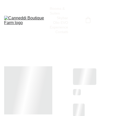
Rooms & 
Suites
Skybar
Olio EVO
Experience
Contatti